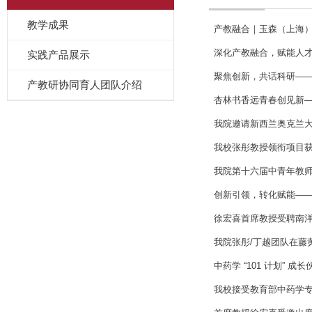
教学成果
产教融合｜玉森（上海
深化产教融合，赋能人
实践产品展示
聚焦创新，共话科研——我
产教研协同育人团队介绍
​杏林书香远青春创见新——
我院邀请新西兰奥克兰大
我校张彤教授领衔项目
我院第十六届中青年教师
创新引领，转化赋能——2
徐宏喜首席教授受聘南
我院张彤/丁越团队在藤
中药学 “101 计划” 
我校接受教育部中药学