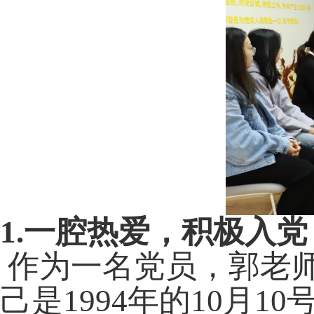
1.
一腔热爱，积极入党
作为一名党员，郭老
己是
1994
年的
10
月
10