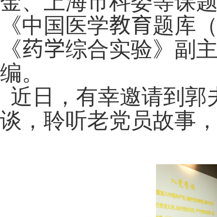
金、上海市科委等课
《中国医学
教育
题库
《
药学
综合实验》副
编。
近日
，有幸邀请到郭
谈，聆听老党员故事