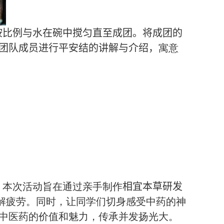
按比例与水在碗中搅匀直至成团。将成团的
团队成员进行平安结的讲解与介绍，
寓意
。
本次活动旨在通过亲手制作
相宜本草研发
解疲劳
。
同时
，
让同学们切身感受中药的神
中医药的价值和魅力
，
传承并发扬光大
。