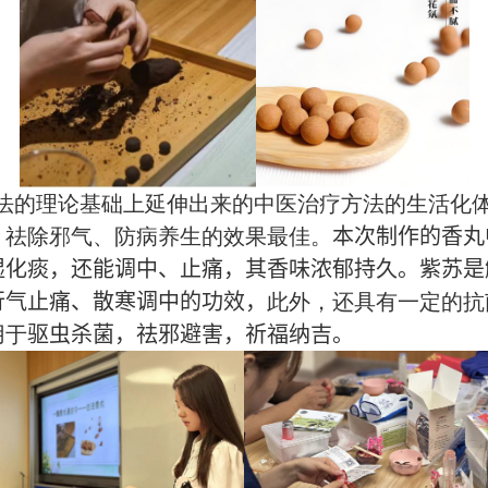
法的理论基础上延伸出来的中医治疗方法的生活化
、
祛除邪气
、
防病养生的效果最佳
。
本次制作的香丸
湿化痰，还能调中、止痛，其香味浓郁持久。紫苏是
行气止痛、散寒调中的功效，
此外
，
还具有一定的抗
用于
驱虫杀菌，祛邪避害，祈福纳吉。