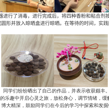
器进行了消毒，进行完成后，将四种香粉和粘合剂
成圆形并放入晾晒盒进行晾晒。在等待的时间，实践
。
同学们纷纷晒出了自己的作品
，
并表示收获颇丰
的乐趣中开启心灵之旅
，
放松身心
，
调节情绪
，
缓
，
博大精深
，
鼓励同学们在今后的学习中探索和发掘