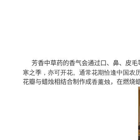
芳香中草药的香气会通过口、鼻、皮毛
寒之季
，
亦可开花
。
通常花期恰逢中国农
花瓣与蜡烛相结合制作成
香薰烛
，在燃烧