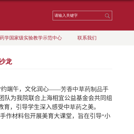
药学国家级实验教学示范中心
联系我们
沙龙
”约端午，文化
润心
——
芳香中草药制品手
团队为我院联合上海相宜公益基金会共同组
育教育，引导学生深入感受中
草药
之美。
手作材料包开展美育大课堂，旨
在
引导“小