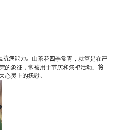
强抗病能力。
山茶花四季常青
，
就算是在严
荣的象征
，
常被用于节庆和祭祀活动
。
将
来
心灵上的抚慰。