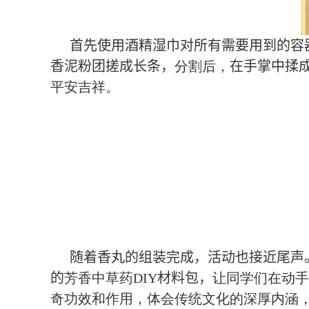
首先使用酒精湿巾对所有需要用到的容
香泥粉团搓成长条，
分割后
，
在手掌中揉
平安吉祥
。
随着香丸的组装完成，活动也接近尾声
的
芳香中草药
DIY
材料包，
让同学们在动手
奇功效和作用
，
体会传统文化的深厚内涵