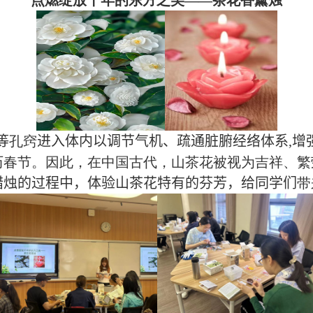
点燃绽放千年的东方之美
——
茶花香薰烛
等
孔窍
进入体内
以调节气机、疏通脏腑经络体系
,
增
历春节
。
因此
，
在中国古代
，
山茶花被视为吉祥
、
繁
蜡烛的过程中，体验山茶花特有的芬芳，给同学们
带