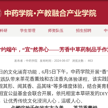
科研
学生管理
师资队伍
招生招聘
中
相”约端午，“宜”然养心——芳香中草药制品手作
发布者：中药学院
发布时间：2024-06-07
浏览次数：
463
日的文化涵育功能
，
6
月
5
日下午，中药学院
开展
“香
实践队带来
茶花香薰烛和古法香丸
体验课程
。
该实践
“观其形、闻其香、品其味”等多维度体验，结合美
相宜公益基金会联合开展，依托相宜本草研发的
DIY
，
让优秀传统文化浸润人心
，
温暖人心
。