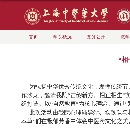
首页
学院概况
党务公开
教学
“
为弘扬中华优秀传统文化
，
发挥传统节
作沙龙
，
邀请
我院
“
古韵新方，相宜相生
”
织
打造
，以“自然教育”为核心理念，通过
此次活动由
我院心理辅导站
、
实践队
与
本草”们在
馥郁芳香中体会中医药文化之美